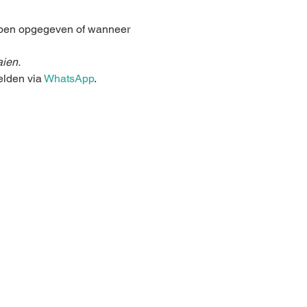
ebben opgegeven of wanneer 
aien.
lden via 
WhatsApp
.