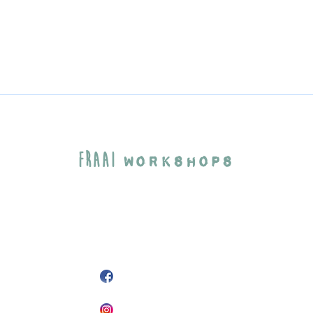
Fraai
Workshops
Agaatlaan 33
3523CP Utrecht
info@fraaiworkshops.nl
+31 6 25 49 15 51
@FraaiWorkshops
fraaiworkshops
Fraai
© 2026
Workshops