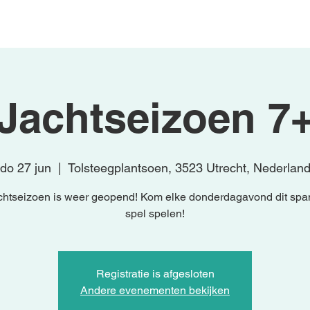
Begin
Activiteiten
Studio Knutsel
Jachtseizoen 7
do 27 jun
  |  
Tolsteegplantsoen, 3523 Utrecht, Nederlan
chtseizoen is weer geopend! Kom elke donderdagavond dit sp
spel spelen!
Registratie is afgesloten
Andere evenementen bekijken