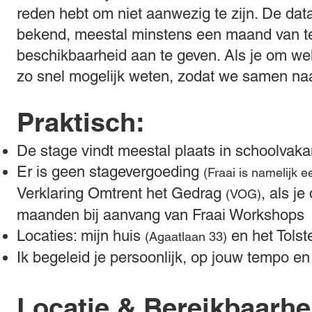
reden hebt om niet aanwezig te zijn. De data
bekend, meestal minstens een maand van tev
beschikbaarheid aan te geven. Als je om wel
zo snel mogelijk weten, zodat we samen na
Praktisch:
De stage vindt meestal plaats in schoolvaka
Er is geen stagevergoeding
(Fraai is namelijk ee
Verklaring Omtrent het Gedrag
, als j
(VOG)
maanden bij aanvang van Fraai Workshops
Locaties: mijn huis
en het Tols
(Agaatlaan 33)
Ik begeleid je persoonlijk, op jouw tempo en
Locatie & Bereikbaarhe