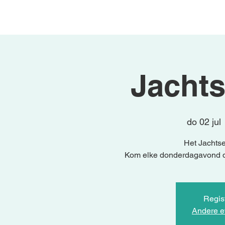
Begin
Activiteiten
Jachts
do 02 jul
 
Het Jachts
Regist
Andere e