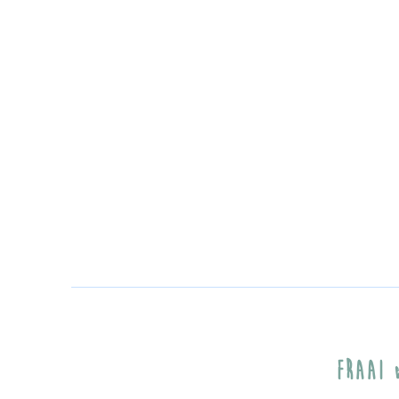
Fraai
A