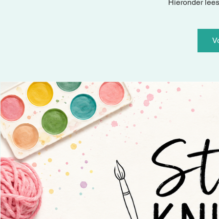
Hieronder lees
V