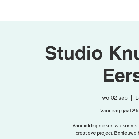
Begin
Activiteiten
Studio Knu
Eers
wo 02 sep
  |  
L
Vandaag gaat Stud
Vanmiddag maken we kennis m
creatieve project. Benieuwd 