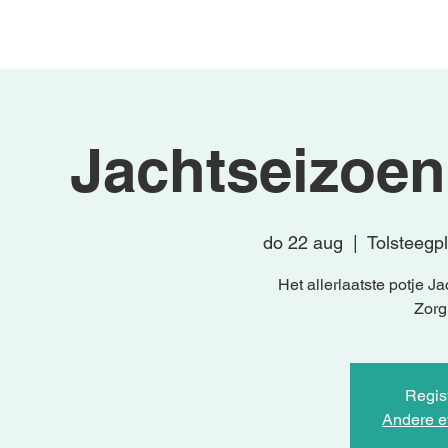
Begin
Activiteiten
Jachtseizoen 
do 22 aug
  |  
Tolsteegp
Het allerlaatste potje 
Zorg 
Regist
Andere e