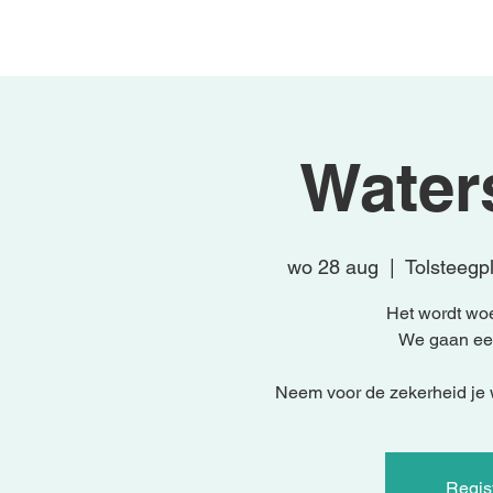
Begin
Activiteiten
Waters
wo 28 aug
  |  
Tolsteegp
Het wordt wo
We gaan een
Neem voor de zekerheid je w
Regist